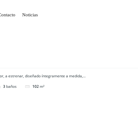
Contacto
Noticias
tor, a estrenar, diseñado íntegramente a medida,...
3
baños
102
m²