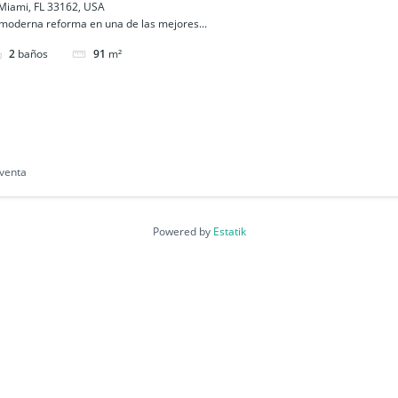
 Miami, FL 33162, USA
 moderna reforma en una de las mejores...
2
baños
91
m²
venta
Powered by
Estatik