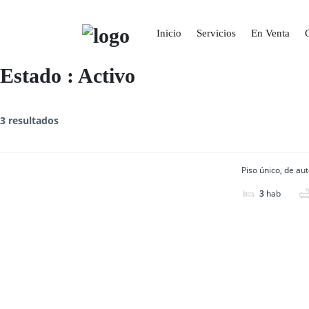
S
k
i
Inicio
Servicios
En Venta
p
t
o
Estado :
Activo
c
o
n
t
3 resultados
e
n
t
Piso único, de au
3
hab