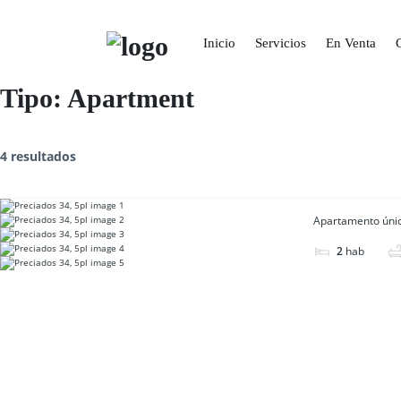
S
k
i
Inicio
Servicios
En Venta
p
t
o
Tipo:
Apartment
c
o
n
t
4 resultados
e
n
t
Apartamento único
2
hab