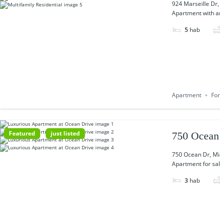
924 Marseille Dr
Apartment with am
5
hab
Apartment
For
Featured
just listed
750 Ocean
750 Ocean Dr, Mi
Apartment for sal
3
hab