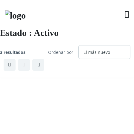
S
k
i
p
t
o
Estado :
Activo
c
o
n
t
3 resultados
Ordenar por
e
n
t