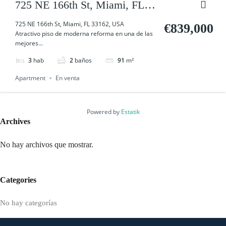
725 NE 166th St, Miami, FL
33162, USA
725 NE 166th St, Miami, FL 33162, USA
€839,000
Atractivo piso de moderna reforma en una de las
mejores...
3
hab
2
baños
91
m²
Apartment
En venta
Powered by
Estatik
Archives
No hay archivos que mostrar.
Categories
No hay categorías