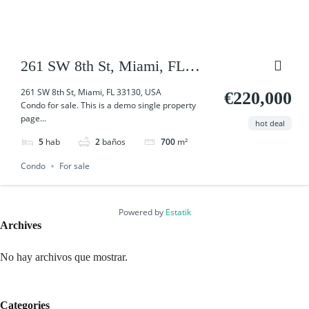
261 SW 8th St, Miami, FL
33130, USA
261 SW 8th St, Miami, FL 33130, USA
€220,000
Condo for sale. This is a demo single property
page...
hot deal
5
hab
2
baños
700
m²
Condo
For sale
Powered by
Estatik
Archives
No hay archivos que mostrar.
Categories