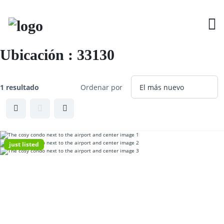
S
k
i
p
t
o
Ubicación :
33130
c
o
n
t
1 resultado
Ordenar por
e
n
t
just listed